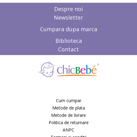
Graco
Grapol
Despre noi
Gruenspecht
Newsletter
Hamax
Happy
Cumpara dupa marca
Happy Hop
Hauck
Biblioteca
HIPP
Contact
HUBDIC
Huggies
iBaby
ILLES CSOK ES TARSA KKT
InGenuity
Inglesina
Innovaciones Ms
inSPORTline
Cum cumpar
ITALTRIKE
Metode de plata
JANE
Metode de livrare
joie
Politica de returnare
Jolie
Joycare
ANPC
JUMPER