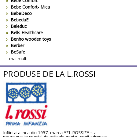
Bebe Confort
Bebe Confort- Mica
BebeDeco
BebeduE
Beleduc
Bells Healthcare
Benho wooden toys
Berber
BeSafe
Bestway
mai multi...
Beurer
PRODUSE DE LA L.ROSSI
Bieco
Big Backyard
BOB REVOLUTION
Bomiko
Brevi
Bright Starts
Britax
Britax-Romer
BUKI France
Bullyland
Infiintata inca din 1957, marca **L.ROSSI** s-a
CAM
preocupat in special de articole pentru copii adresate