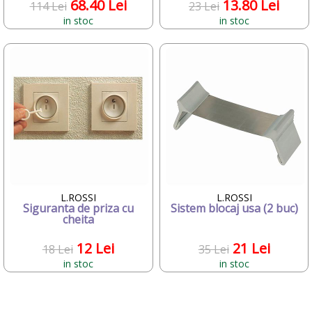
68.40 Lei
13.80 Lei
114 Lei
23 Lei
Deseda
Dickie
in stoc
in stoc
Dino Bikes
Diversi
DOLU
Dr.Care
Dunster House
Editura ALL
ELANEE
Emed
Eurasia Disney
Ferrari
Fillikid
First BABY SAFETY
L.ROSSI
L.ROSSI
Siguranta de priza cu
Sistem blocaj usa (2 buc)
First Bebe
cheita
Fisher-Price
FREDS SWIM ACADEMY
12 Lei
21 Lei
18 Lei
35 Lei
FRIENDLY ORGANIC
in stoc
in stoc
Gifrer
GIOCHI PREZIOSI
Gonher