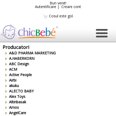
Bun venit!
Autentificare
|
Creare cont
Cosul este gol.
Producatori
A&D PHARMA MARKETING
A.HABERKORN
ABC Design
ACM
Active People
Airbi
akuku
ALECTO BABY
Alex Toys
Altinbasak
Amos
AngelCare