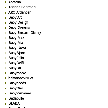
Apramo
Arianna Bebizsepi
ARO Artlander
Baby Art
Baby Design
Baby Dreams
Baby Einstein Disney
Baby Max
Baby Mix
Baby Nova
BabyBjorn
BabyCalin
BabyDelfi
BabyGo
Babymoov
babymoovNEW
Babyneeds
BabyOno
BabySwimmer
Badabulle
BEABA