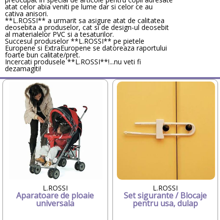
atat celor abia veniti pe lume dar si celor ce au
Candide Franta
cativa anisori.
Caretero
**L.ROSSI** a urmarit sa asigure atat de calitatea
deosebita a produselor, cat si de design-ul deosebit
Character
al materialelor PVC si a tesaturilor.
ChicBebe
Succesul produselor **L.ROSSI** pe pietele
Europene si ExtraEuropene se datoreaza raportului
Chicco
foarte bun calitate/pret.
Chipolino
Incercati produsele **L.ROSSI**!...nu veti fi
dezamagiti!
Ciao Bimbi
Clayzee activity
clementoni
CLEMENTONI Baby
Cloud b
Concord
Corolle
COSATTO
CrossBike
Cubix
Cublo
Cybex
L.ROSSI
L.ROSSI
Dalin
Aparatoare de ploaie
Set sigurante / Blocaje
universala
pentru usa, dulap
dBb Remond
Dentinox