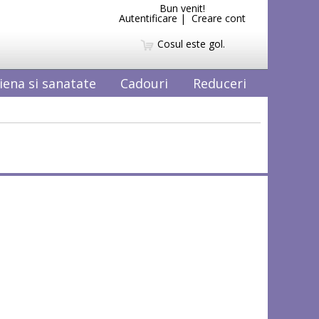
Bun venit!
Autentificare
|
Creare cont
Cosul este gol.
iena si sanatate
Cadouri
Reduceri