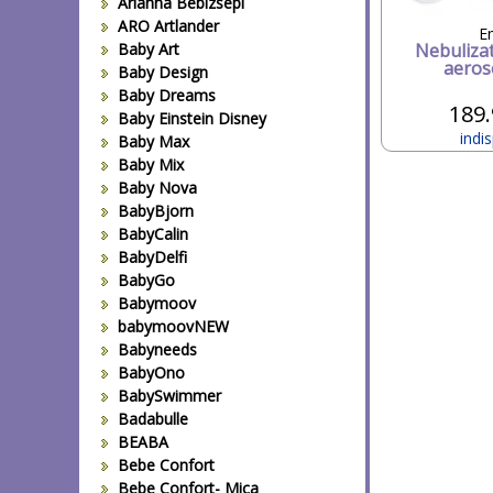
Arianna Bebizsepi
ARO Artlander
E
Baby Art
Nebulizat
aeros
Baby Design
Baby Dreams
189.
Baby Einstein Disney
indis
Baby Max
Baby Mix
Baby Nova
BabyBjorn
BabyCalin
BabyDelfi
BabyGo
Babymoov
babymoovNEW
Babyneeds
BabyOno
BabySwimmer
Badabulle
BEABA
Bebe Confort
Bebe Confort- Mica