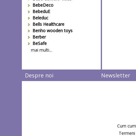
BebeDeco
BebeduE
Beleduc
Bells Healthcare
Benho wooden toys
Berber
BeSafe
Bestway
mai multi...
Beurer
Bieco
Big Backyard
Despre noi
Newsletter
BOB REVOLUTION
Bomiko
Brevi
Bright Starts
Britax
Britax-Romer
BUKI France
Bullyland
Cum cum
CAM
Candide Franta
Termeni s