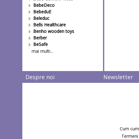
BebeDeco
BebeduE
Beleduc
Bells Healthcare
Benho wooden toys
Berber
BeSafe
Bestway
mai multi...
Beurer
Bieco
Big Backyard
Despre noi
Newsletter
BOB REVOLUTION
Bomiko
Brevi
Bright Starts
Britax
Britax-Romer
BUKI France
Bullyland
Cum cum
CAM
Candide Franta
Termeni s