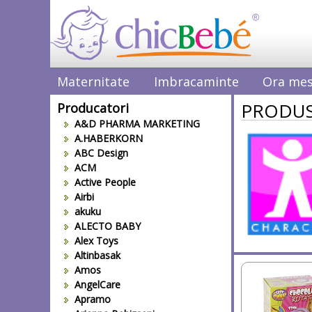
Maternitate
Imbracaminte
Ora mes
PRODUS
Producatori
A&D PHARMA MARKETING
A.HABERKORN
ABC Design
ACM
Active People
Airbi
akuku
ALECTO BABY
Alex Toys
Altinbasak
Amos
AngelCare
Apramo