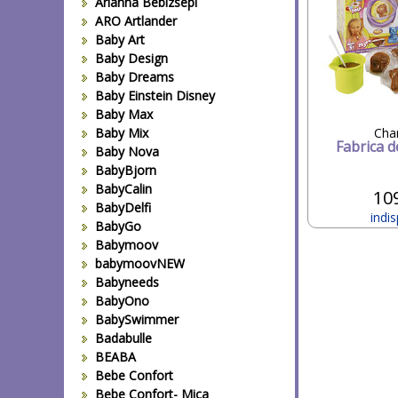
Arianna Bebizsepi
ARO Artlander
Baby Art
Baby Design
Baby Dreams
Baby Einstein Disney
Baby Max
Baby Mix
Cha
Fabrica d
Baby Nova
BabyBjorn
BabyCalin
10
BabyDelfi
indis
BabyGo
Babymoov
babymoovNEW
Babyneeds
BabyOno
BabySwimmer
Badabulle
BEABA
Bebe Confort
Bebe Confort- Mica