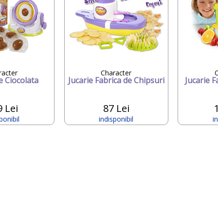
racter
Character
C
e Ciocolata
Jucarie Fabrica de Chipsuri
Jucarie F
9 Lei
87 Lei
ponibil
indisponibil
i