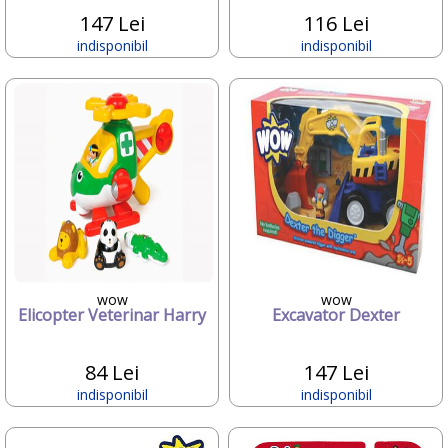
Just You Kids
147 Lei
116 Lei
KAWASAKI
indisponibil
indisponibil
KBT
Kiddy
KidKraft
Kidorable
Kids-im-Sitz
kidscom
Kidzzcast
Kinderkraft
Kiwy
klein
Klups
KNORRTOYS
wow
wow
Kreis Design
Elicopter Veterinar Harry
Excavator Dexter
L.ROSSI
LABEL LABEL
84 Lei
147 Lei
LABORATOIRES FUMOUZE
LABORATOIRES GAMARDE
indisponibil
indisponibil
Laica
LAMONZA