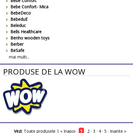
Bebe Confort
Bebe Confort- Mica
BebeDeco
BebeduE
Beleduc
Bells Healthcare
Benho wooden toys
Berber
BeSafe
Bestway
mai multi...
Beurer
PRODUSE DE LA WOW
Bieco
Big Backyard
BOB REVOLUTION
Bomiko
Brevi
Bright Starts
Britax
Britax-Romer
BUKI France
Bullyland
Vezi
:
Toate produsele
| « Inapoi ·
1
·
2
·
3
·
4
·
5
·
Inainte »
CAM