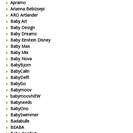
Apramo
Arianna Bebizsepi
ARO Artlander
Baby Art
Baby Design
Baby Dreams
Baby Einstein Disney
Baby Max
Baby Mix
Baby Nova
BabyBjorn
BabyCalin
BabyDelfi
BabyGo
Babymoov
babymoovNEW
Babyneeds
BabyOno
BabySwimmer
Badabulle
BEABA