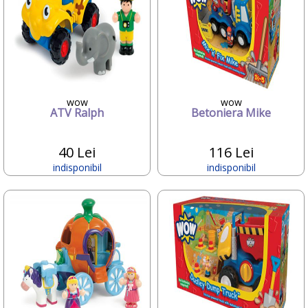
Deseda
Dickie
Dino Bikes
Diversi
DOLU
Dr.Care
Dunster House
wow
wow
Editura ALL
ATV Ralph
Betoniera Mike
ELANEE
Emed
40 Lei
116 Lei
Eurasia Disney
Ferrari
indisponibil
indisponibil
Fillikid
First BABY SAFETY
First Bebe
Fisher-Price
FREDS SWIM ACADEMY
FRIENDLY ORGANIC
Gifrer
GIOCHI PREZIOSI
Gonher