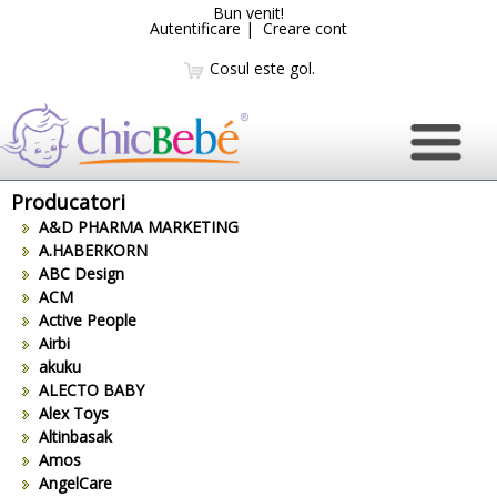
Bun venit!
Autentificare
|
Creare cont
Cosul este gol.
Producatori
A&D PHARMA MARKETING
A.HABERKORN
ABC Design
ACM
Active People
Airbi
akuku
ALECTO BABY
Alex Toys
Altinbasak
Amos
AngelCare