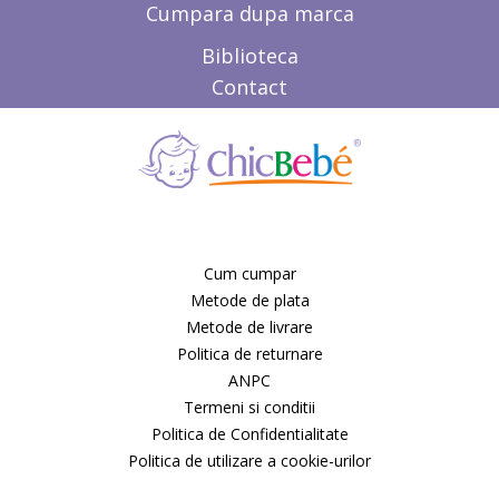
MONI
Cumpara dupa marca
Mookie
Moretti
Biblioteca
Motorola
Contact
Munchkin
Mustela
MyKids
Naturalesse
Naturalmat
Neonato
New Classic Toys
Niche Records
Cum cumpar
NIKIDOM
Metode de plata
Nino
Metode de livrare
Nintendo
Nip
Politica de returnare
Nivea Baby
ANPC
Noma
Termeni si conditii
Nosiboo
Politica de Confidentialitate
NOVARTIS
Politica de utilizare a cookie-urilor
Nuby
Nuk