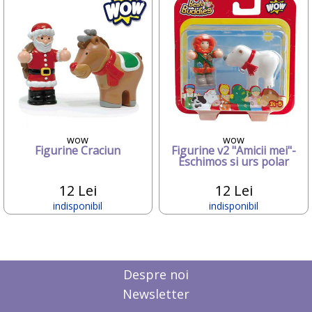
LANSINOH
LEGO
Libero
Lindam
Litaf
LITTLE BAMBOO
LittleLife
Lowan
Magniflex
MAMO TATO
wow
wow
Figurine Craciun
Figurine v2 "Amicii mei"-
MAXI-COSI
Eschimos si urs polar
Mebby
MEDELA
12 Lei
12 Lei
Melissa&Doug
indisponibil
indisponibil
Mesterel
MIBB
Milupa
Mini micro
Miniland baby
Despre noi
Molto
Newsletter
Momert