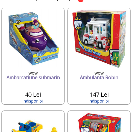
Candide Franta
Caretero
Character
ChicBebe
Chicco
Chipolino
Ciao Bimbi
Clayzee activity
clementoni
CLEMENTONI Baby
Cloud b
Concord
wow
wow
Ambarcatiune submarin
Ambulanta Robin
Corolle
COSATTO
CrossBike
40 Lei
147 Lei
Cubix
indisponibil
indisponibil
Cublo
Cybex
Dalin
dBb Remond
Dentinox