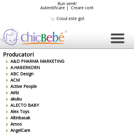
Bun venit!
Autentificare
|
Creare cont
Cosul este gol.
Producatori
A&D PHARMA MARKETING
A.HABERKORN
ABC Design
ACM
Active People
Airbi
akuku
ALECTO BABY
Alex Toys
Altinbasak
Amos
AngelCare