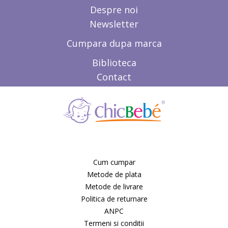
MONI
Despre noi
Mookie
Moretti
Newsletter
Motorola
Cumpara dupa marca
Munchkin
Mustela
Biblioteca
MyKids
Naturalesse
Contact
Naturalmat
Neonato
New Classic Toys
Niche Records
NIKIDOM
Nino
Nintendo
Nip
Cum cumpar
Nivea Baby
Metode de plata
Noma
Metode de livrare
Nosiboo
Politica de returnare
NOVARTIS
ANPC
Nuby
Termeni si conditii
Nuk