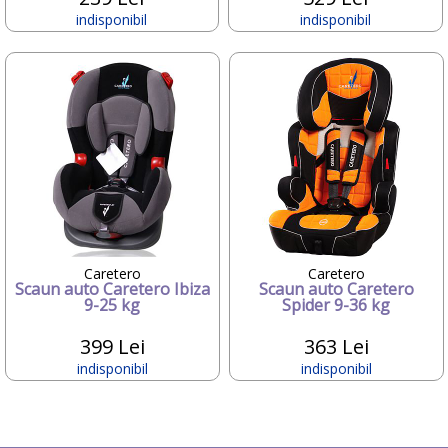
LANSINOH
indisponibil
indisponibil
LEGO
Libero
Lindam
Litaf
LITTLE BAMBOO
LittleLife
Lowan
Magniflex
MAMO TATO
MAXI-COSI
Mebby
MEDELA
Caretero
Caretero
Melissa&Doug
Scaun auto Caretero Ibiza
Scaun auto Caretero
Mesterel
9-25 kg
Spider 9-36 kg
MIBB
399 Lei
363 Lei
Milupa
Mini micro
indisponibil
indisponibil
Miniland baby
Molto
Momert