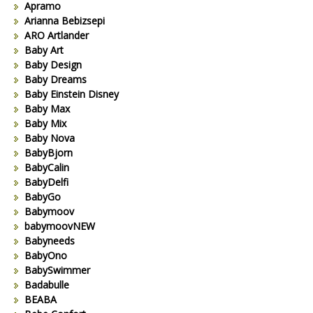
Apramo
Arianna Bebizsepi
ARO Artlander
Baby Art
Baby Design
Baby Dreams
Baby Einstein Disney
Baby Max
Baby Mix
Baby Nova
BabyBjorn
BabyCalin
BabyDelfi
BabyGo
Babymoov
babymoovNEW
Babyneeds
BabyOno
BabySwimmer
Badabulle
BEABA