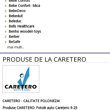
Bebe Confort
Bebe Confort- Mica
BebeDeco
BebeduE
Beleduc
Bells Healthcare
Benho wooden toys
Berber
BeSafe
Bestway
mai multi...
Beurer
PRODUSE DE LA CARETERO
Bieco
Big Backyard
BOB REVOLUTION
Bomiko
Brevi
Bright Starts
Britax
Britax-Romer
BUKI France
CARETERO - CALITATE POLONEZA!
Bullyland
Produse CARETERO:
Fotolii auto
Caretero
9-25
CAM