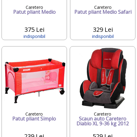
Just You Kids
Caretero
Caretero
KAWASAKI
Patut pliant Medio
Patut pliant Medio Safari
KBT
Kiddy
375 Lei
329 Lei
KidKraft
indisponibil
indisponibil
Kidorable
Kids-im-Sitz
kidscom
Kidzzcast
Kinderkraft
Kiwy
klein
Klups
KNORRTOYS
Kreis Design
L.ROSSI
LABEL LABEL
LABORATOIRES FUMOUZE
Caretero
Caretero
Patut pliant Simplo
Scaun auto Caretero
LABORATOIRES GAMARDE
Diablo XL 9-36 kg 2012
Laica
LAMONZA
239 Lei
529 Lei