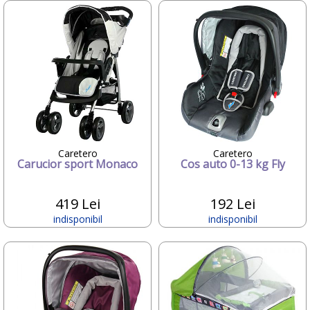
Deseda
Dickie
Dino Bikes
Diversi
DOLU
Dr.Care
Dunster House
Editura ALL
ELANEE
Emed
Eurasia Disney
Caretero
Caretero
Carucior sport Monaco
Cos auto 0-13 kg Fly
Ferrari
Fillikid
First BABY SAFETY
419 Lei
192 Lei
First Bebe
indisponibil
indisponibil
Fisher-Price
FREDS SWIM ACADEMY
FRIENDLY ORGANIC
Gifrer
GIOCHI PREZIOSI
Gonher