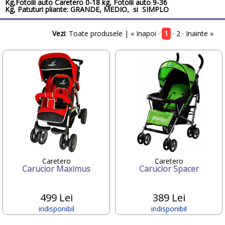
Kg,Fotolii auto
Caretero
0-18 kg, Fotolii auto 9-36
Candide Franta
Kg, Patuturi pliante:
GRANDE
,
MEDIO
si
SIMPLO
,
Caretero
Character
Vezi
:
Toate produsele
| « Inapoi ·
1
·
2
·
Inainte »
ChicBebe
Chicco
Chipolino
Ciao Bimbi
Clayzee activity
clementoni
CLEMENTONI Baby
Cloud b
Concord
Corolle
COSATTO
CrossBike
Caretero
Caretero
Cubix
Carucior Maximus
Carucior Spacer
Cublo
Cybex
499 Lei
389 Lei
Dalin
dBb Remond
indisponibil
indisponibil
Dentinox