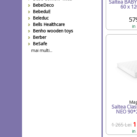
Saltea BABY
BebeDeco
60 x 12
BebeduE
Beleduc
57
Bells Healthcare
in
Benho wooden toys
Berber
BeSafe
Bestway
mai multi...
Beurer
Bieco
Big Backyard
BOB REVOLUTION
Bomiko
Brevi
Bright Starts
Britax
Mag
Saltea Cla
Britax-Romer
NEO 90*2
BUKI France
Bullyland
1
1 265 Lei
CAM
in
Candide Franta