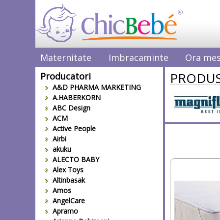
Maternitate
Imbracaminte
Ora mes
PRODUS
Producatori
A&D PHARMA MARKETING
A.HABERKORN
ABC Design
ACM
Active People
Airbi
akuku
ALECTO BABY
Alex Toys
Altinbasak
Amos
AngelCare
Apramo