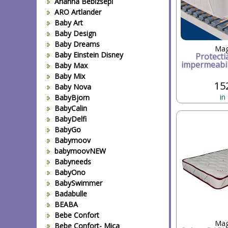
Arianna Bebizsepi
ARO Artlander
Baby Art
Baby Design
Baby Dreams
Mag
Baby Einstein Disney
Protecti
impermeabi
Baby Max
Baby Mix
15
Baby Nova
in
BabyBjorn
BabyCalin
BabyDelfi
BabyGo
Babymoov
babymoovNEW
Babyneeds
BabyOno
BabySwimmer
Badabulle
BEABA
Bebe Confort
Mag
Bebe Confort- Mica