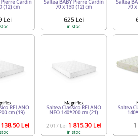
 Pierre Cardin
Saltea BABY Pierre Cardin
Saltea BA
0 (12) cm
70 x 130 (12) cm
70 x
9 Lei
625 Lei
 stoc
in stoc
niflex
Magniflex
ssico RELANO
Saltea Classico RELANO
Saltea Cl
00 cm (19)
NEO 140*200 cm (21)
140*
 138.50 Lei
1 815.30 Lei
1
2 017 Lei
 stoc
in stoc