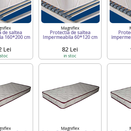
niflex
Magniflex
a de saltea
Protectia de saltea
Protec
la 160*200 cm
Impermeabila 60*120 cm
impermea
2 Lei
82 Lei
 stoc
in stoc
niflex
Magniflex