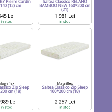
BY Pierre Cardin
Saltea Classico RELANO
 140 (12) cm
BAMBOO NEW 160*200 cm
(21)
645 Lei
1 981 Lei
in stoc
in stoc
Magniflex
Magniflex
assico Zip Sleep
Saltea Classico Zip Sleep
200 cm (18)
160*200 cm (18)
 989 Lei
2 257 Lei
in stoc
in stoc