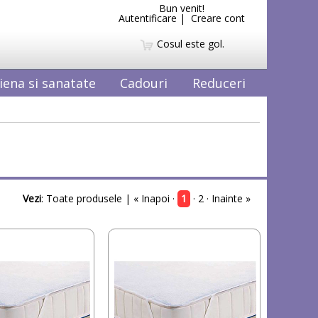
Bun venit!
Autentificare
|
Creare cont
Cosul este gol.
iena si sanatate
Cadouri
Reduceri
Vezi
:
Toate produsele
| « Inapoi ·
1
·
2
·
Inainte »