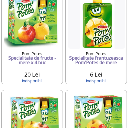
Candide Franta
Caretero
Character
ChicBebe
Chicco
Chipolino
Ciao Bimbi
Clayzee activity
clementoni
Pom'Potes
Pom'Potes
Specialitate de fructe -
Specialitate frantuzeasca
CLEMENTONI Baby
mere x 4 buc
Pom'Potes de mere
Cloud b
Concord
20 Lei
6 Lei
Corolle
indisponibil
indisponibil
COSATTO
CrossBike
Cubix
Cublo
Cybex
Dalin
dBb Remond
Dentinox