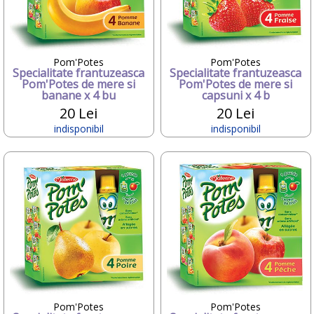
Deseda
Dickie
Dino Bikes
Diversi
Pom'Potes
Pom'Potes
DOLU
Specialitate frantuzeasca
Specialitate frantuzeasca
Dr.Care
Pom'Potes de mere si
Pom'Potes de mere si
Dunster House
banane x 4 bu
capsuni x 4 b
Editura ALL
20 Lei
20 Lei
ELANEE
indisponibil
indisponibil
Emed
Eurasia Disney
Ferrari
Fillikid
First BABY SAFETY
First Bebe
Fisher-Price
FREDS SWIM ACADEMY
FRIENDLY ORGANIC
Gifrer
GIOCHI PREZIOSI
Gonher
Pom'Potes
Pom'Potes