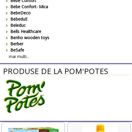
Bebe Confort
Bebe Confort- Mica
BebeDeco
BebeduE
Beleduc
Bells Healthcare
Benho wooden toys
Berber
BeSafe
Bestway
mai multi...
Beurer
PRODUSE DE LA POM'POTES
Bieco
Big Backyard
BOB REVOLUTION
Bomiko
Brevi
Bright Starts
Britax
Britax-Romer
BUKI France
Bullyland
CAM