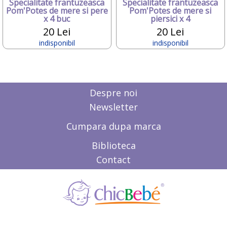
Graco
Specialitate frantuzeasca
Specialitate frantuzeasca
Pom'Potes de mere si pere
Pom'Potes de mere si
Grapol
x 4 buc
piersici x 4
Gruenspecht
20 Lei
20 Lei
Hamax
indisponibil
indisponibil
Happy
Happy Hop
Hauck
HIPP
HUBDIC
Despre noi
Huggies
Newsletter
iBaby
ILLES CSOK ES TARSA KKT
Cumpara dupa marca
InGenuity
Inglesina
Biblioteca
Innovaciones Ms
Contact
inSPORTline
ITALTRIKE
JANE
joie
Jolie
Joycare
JUMPER