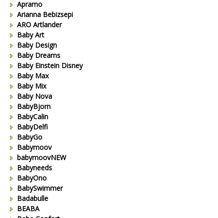
Apramo
Arianna Bebizsepi
ARO Artlander
Baby Art
Baby Design
Baby Dreams
Baby Einstein Disney
Baby Max
Baby Mix
Baby Nova
BabyBjorn
BabyCalin
BabyDelfi
BabyGo
Babymoov
babymoovNEW
Babyneeds
BabyOno
BabySwimmer
Badabulle
BEABA