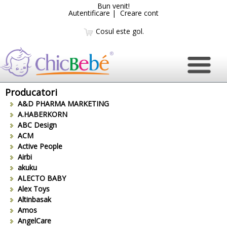
Bun venit!
Autentificare
|
Creare cont
Cosul este gol.
Producatori
A&D PHARMA MARKETING
A.HABERKORN
ABC Design
ACM
Active People
Airbi
akuku
ALECTO BABY
Alex Toys
Altinbasak
Amos
AngelCare