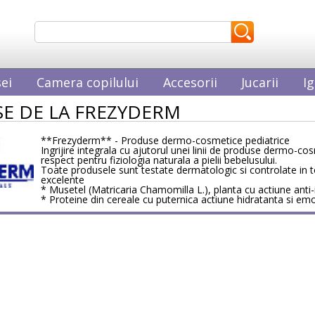
ei
Camera copilului
Accesorii
Jucarii
Ig
E DE LA FREZYDERM
**Frezyderm** - Produse dermo-cosmetice pediatrice
Ingrijire integrala cu ajutorul unei linii de produse dermo-c
respect pentru fiziologia naturala a pielii bebelusului.
Toate produsele sunt testate dermatologic si controlate in to
excelente
* Musetel (Matricaria Chamomilla L.), planta cu actiune anti
* Proteine din cereale cu puternica actiune hidratanta si emol