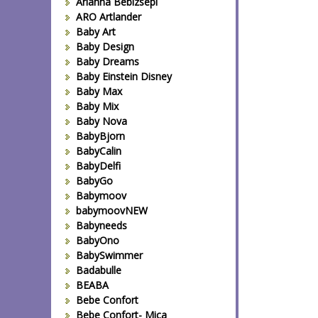
Arianna Bebizsepi
ARO Artlander
Baby Art
Baby Design
Baby Dreams
Baby Einstein Disney
Baby Max
Baby Mix
Baby Nova
BabyBjorn
BabyCalin
BabyDelfi
BabyGo
Babymoov
babymoovNEW
Babyneeds
BabyOno
BabySwimmer
Badabulle
BEABA
Bebe Confort
Bebe Confort- Mica