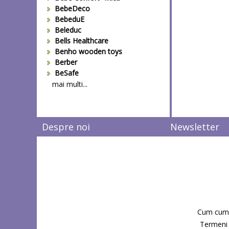
BebeDeco
BebeduE
Beleduc
Bells Healthcare
Benho wooden toys
Berber
BeSafe
Bestway
mai multi...
Beurer
Bieco
Big Backyard
Despre noi
Newsletter
BOB REVOLUTION
Bomiko
Brevi
Bright Starts
Britax
Britax-Romer
BUKI France
Bullyland
Cum cum
CAM
Candide Franta
Termeni s