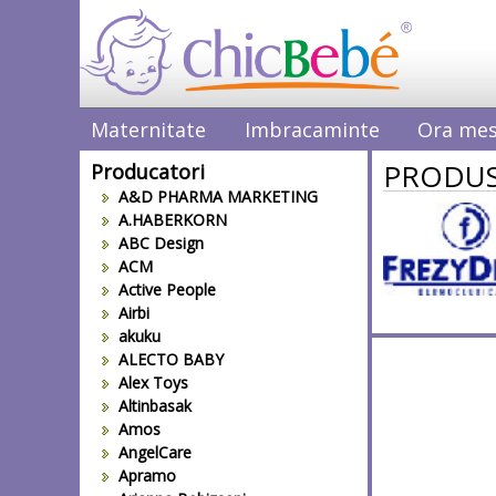
Maternitate
Imbracaminte
Ora mes
PRODUS
Producatori
A&D PHARMA MARKETING
A.HABERKORN
ABC Design
ACM
Active People
Airbi
akuku
ALECTO BABY
Alex Toys
Altinbasak
Amos
AngelCare
Apramo