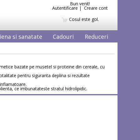
Bun venit!
Autentificare
|
Creare cont
Cosul este gol.
iena si sanatate
Cadouri
Reduceri
osmetice bazate pe musetel si proteine din cereale, cu
talitate pentru siguranta deplina si rezultate
-inflamatoare.
ienta, ce imbunatateste stratul hidrolipidic.