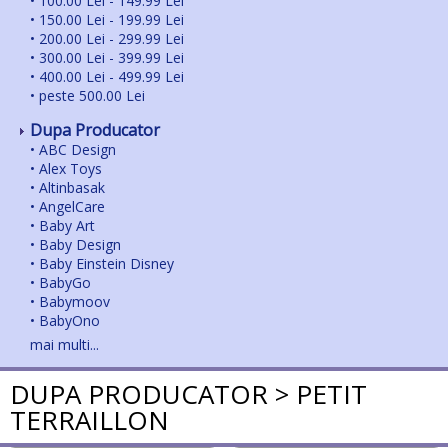
•
100.00 Lei - 149.99 Lei
•
150.00 Lei - 199.99 Lei
•
200.00 Lei - 299.99 Lei
•
300.00 Lei - 399.99 Lei
•
400.00 Lei - 499.99 Lei
•
peste 500.00 Lei
Dupa Producator
•
ABC Design
•
Alex Toys
•
Altinbasak
•
AngelCare
•
Baby Art
•
Baby Design
•
Baby Einstein Disney
•
BabyGo
•
Babymoov
•
BabyOno
•
BabySwimmer
mai multi...
•
Badabulle
•
BEABA
DUPA PRODUCATOR > PETIT
•
Bebe Confort
TERRAILLON
•
Bebe Confort- Mica
•
Big Backyard