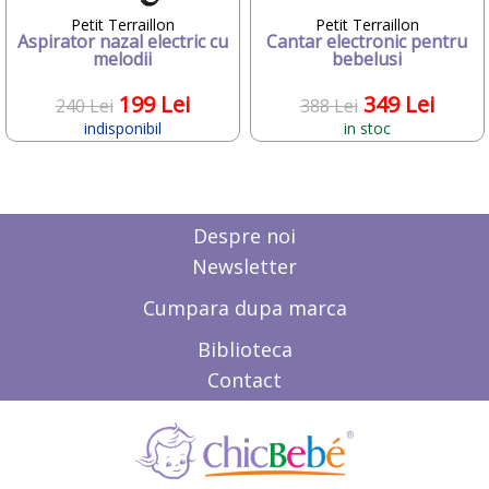
•
Melissa&Doug
•
Mesterel
Petit Terraillon
Petit Terraillon
Aspirator nazal electric cu
Cantar electronic pentru
•
MIBB
melodii
bebelusi
•
Momert
•
Nuk
199 Lei
349 Lei
240 Lei
388 Lei
•
Nuna
•
Nurse
indisponibil
in stoc
•
NUVITA
•
Oball
•
Pali
•
Pampers
•
Petit Terraillon
Despre noi
•
Pifu
Newsletter
•
Playmobil
•
Plebani
Cumpara dupa marca
•
Pustefix
•
reer
Biblioteca
•
Reig Musicales
•
Rotho babydesign
Contact
•
Safety 1st
•
Sanosan
•
Scala-electronic gmbh
•
Smoby
•
STAMP