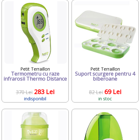
•
Bright Starts
•
Britax-Romer
•
CAM
•
Candide Franta
•
Chicco
•
Chipolino
•
Ciao Bimbi
•
Clayzee activity
•
clementoni
•
CLEMENTONI Baby
•
Concord
•
Cybex
Petit Terraillon
Petit Terraillon
•
Dunster House
Termometru cu raze
Suport scurgere pentru 4
infrarosii Thermo Distance
biberoane
•
Editura ALL
•
Ferrari
283 Lei
69 Lei
•
Fillikid
370 Lei
82 Lei
•
Fisher-Price
indisponibil
in stoc
•
FREDS SWIM ACADEMY
•
GIOCHI PREZIOSI
•
Graco
•
Happy Hop
•
Huggies
•
iBaby
•
InGenuity