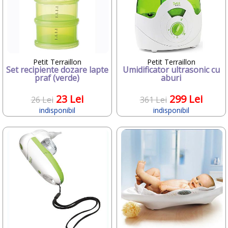
•
Inglesina
•
inSPORTline
•
ITALTRIKE
•
JANE
•
joie
•
JUMPER
Petit Terraillon
Petit Terraillon
•
KAWASAKI
Set recipiente dozare lapte
Umidificator ultrasonic cu
•
Kiddy
praf (verde)
aburi
•
KidKraft
•
kidscom
23 Lei
299 Lei
26 Lei
361 Lei
•
Kinderkraft
indisponibil
indisponibil
•
Kiwy
•
klein
•
Klups
•
KNORRTOYS
•
Kreis Design
•
L.ROSSI
•
Laica
•
LittleLife
•
Magniflex
•
MAXI-COSI
•
Mebby
•
MEDELA