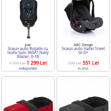
•
Inglesina
•
inSPORTline
•
ITALTRIKE
•
JANE
•
joie
•
JUMPER
•
KAWASAKI
•
Kiddy
•
KidKraft
joie
ABC Design
•
kidscom
Scaun auto Rotativ cu
Scaun auto Hazel Sreet
•
Kinderkraft
Isofix Spin 360Â° Navy
Gr.0+
•
Kiwy
Blazer, 0-18
•
klein
1 299 Lei
551 Lei
1 799 Lei
590 Lei
•
Klups
indisponibil
in stoc
•
KNORRTOYS
•
Kreis Design
•
L.ROSSI
•
Laica
•
LittleLife
•
Magniflex
•
MAXI-COSI
•
Mebby
•
MEDELA