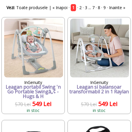
•
Bright Starts
•
Britax-Romer
Vezi
:
Toate produsele
| « Inapoi ·
1
·
2
·
3
...
7
·
8
·
9
·
Inainte »
•
CAM
•
Candide Franta
•
Chicco
•
Chipolino
•
Ciao Bimbi
•
Clayzee activity
•
clementoni
•
CLEMENTONI Baby
•
Concord
•
Cybex
•
Dunster House
•
Editura ALL
•
Ferrari
InGenuity
InGenuity
•
Fillikid
Leagan portabil Swing 'n
Leagan si balansoar
Go Portable Swingâ„¢ -
•
Fisher-Price
transformabil 2 in 1 Raylan
Hugs & H
•
FREDS SWIM ACADEMY
•
GIOCHI PREZIOSI
549 Lei
549 Lei
570 Lei
570 Lei
•
Graco
in stoc
in stoc
•
Happy Hop
•
Huggies
•
iBaby
•
InGenuity