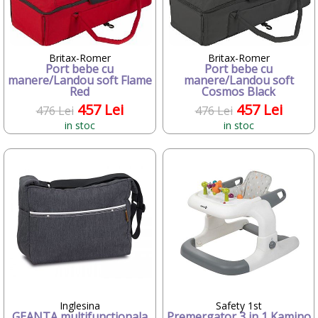
•
Melissa&Doug
•
Mesterel
•
MIBB
•
Momert
•
Nuk
Britax-Romer
Britax-Romer
Port bebe cu
Port bebe cu
•
Nuna
manere/Landou soft Flame
manere/Landou soft
•
Nurse
Red
Cosmos Black
•
NUVITA
457 Lei
457 Lei
•
Oball
476 Lei
476 Lei
•
Pali
in stoc
in stoc
•
Pampers
•
Petit Terraillon
•
Pifu
•
Playmobil
•
Plebani
•
Pustefix
•
reer
•
Reig Musicales
•
Rotho babydesign
•
Safety 1st
•
Sanosan
•
Scala-electronic gmbh
•
Smoby
Inglesina
Safety 1st
•
STAMP
GEANTA multifunctionala
Premergator 3 in 1 Kamino