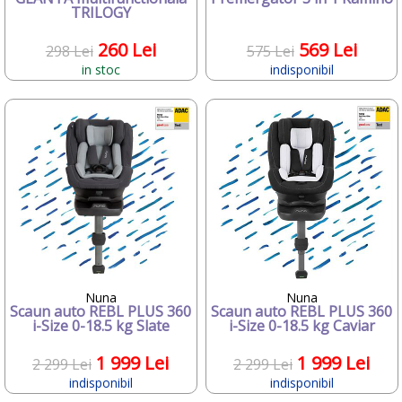
•
SUMMER Infant
TRILOGY
•
TAC
•
TAGGIES
260 Lei
569 Lei
298 Lei
575 Lei
•
The Step2 Company
in stoc
indisponibil
•
Tineo Franta
•
Tommee Tippee
•
TRAUMELAND
•
UGOBE
•
Vitamina G
•
Vtech
•
Wallaboo
•
WORKER
•
wow
•
YAKARI
mai putini...
Nuna
Nuna
Scaun auto REBL PLUS 360
Scaun auto REBL PLUS 360
i-Size 0-18.5 kg Slate
i-Size 0-18.5 kg Caviar
1 999 Lei
1 999 Lei
2 299 Lei
2 299 Lei
indisponibil
indisponibil