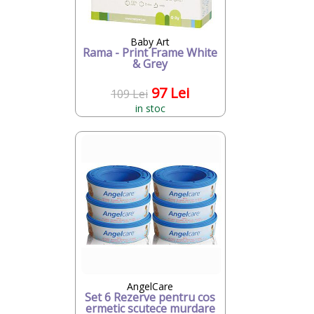
Baby Art
Rama - Print Frame White
& Grey
97 Lei
109 Lei
in stoc
AngelCare
Set 6 Rezerve pentru cos
ermetic scutece murdare