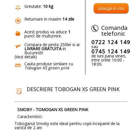
Greutate:
10 kg
Returnare in maxim
14 zile
Comanda
Acest produs va aduce
1
telefonic
punct de multumire
.
0722 124 14
Cumpara de peste 250lei si ai
sau
LIVRARE GRATUITA
in
0745 124 14
Bucuresti!
de luni pana vineri,
(
Vezi detalii
)
intre orele 10:00 -
Cauta produse similare cu
18:00.
Tobogan XS green pink
DESCRIERE TOBOGAN XS GREEN PINK
SMOBY - TOMOGAN XS GREEN PINK
Caracteristici:
Toboganul Smoby este ideal pentru copii incepand de la
varsta de 2 ani