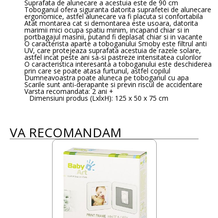
Suprafata de alunecare a acestuia este de 90 cm
Toboganul ofera siguranta datorita suprafetei de alunecare
ergonomice, astfel alunecare va fi placuta si confortabila
Atat montarea cat si demontarea este usoara, datorita
marimii mici ocupa spatiu minim, incapand chiar si in
portbagajul masinii, putand fi deplasat chiar si in vacante
O caracterista aparte a toboganului Smoby este filtrul anti
UV, care protejeaza suprafata acestuia de razele solare,
astfel incat peste ani sa-si pastreze intensitatea culorilor
O caracteristica interesanta a toboganului este deschiderea
prin care se poate atasa furtunul, astfel copilul
Dumneavoastra poate aluneca pe toboganul cu apa
Scarile sunt anti-derapante si previn riscul de accidentare
Varsta recomandata: 2 ani +
Dimensiuni produs (LxlxH): 125 x 50 x 75 cm
VA RECOMANDAM