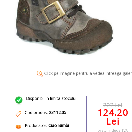
Click pe imagine pentru a vedea intreaga galer
Disponibil in limita stocului
207 Lei
124.20
Cod produs:
23112.05
Lei
Producator:
Ciao Bimbi
pretul include TVA