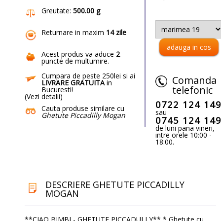
Greutate:
500.00 g
Returnare in maxim
14 zile
Acest produs va aduce
2
puncte de multumire
.
Cumpara de peste 250lei si ai
Comanda
LIVRARE GRATUITA
in
telefonic
Bucuresti!
(
Vezi detalii
)
0722 124 14
Cauta produse similare cu
sau
Ghetute Piccadilly Mogan
0745 124 14
de luni pana vineri,
intre orele 10:00 -
18:00.
DESCRIERE GHETUTE PICCADILLY
MOGAN
**CIAO BIMBI - GHETUTE PICCADULLY** * Ghetute cu