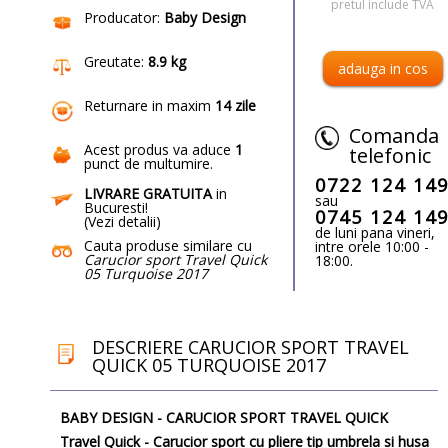
pretul include TVA
Producator:
Baby Design
Greutate:
8.9 kg
Returnare in maxim
14 zile
Comanda
Acest produs va aduce
1
telefonic
punct de multumire
.
0722 124 14
LIVRARE GRATUITA
in
sau
Bucuresti!
0745 124 14
(
Vezi detalii
)
de luni pana vineri,
Cauta produse similare cu
intre orele 10:00 -
Carucior sport Travel Quick
18:00.
05 Turquoise 2017
DESCRIERE CARUCIOR SPORT TRAVEL
QUICK 05 TURQUOISE 2017
BABY DESIGN - CARUCIOR SPORT TRAVEL QUICK
Travel Quick - Carucior sport cu pliere tip umbrela si husa