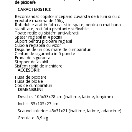
de picioare
CARACTERISTICI:
Recomandat copiilor incepand cuvarsta de 6 luni si cu o
greutate maxima de 15kg
Roti duble atat in fata cat si in spate, pentru o mai buna
stabilitate, roti fata pivotante si fixabile
Toate rotile cu sistem anti-vibratii
Spatar reglabil in 4 pozitii
Suport pentru picioare reglabil
Cupola reglabila cu vizor
Dispune de un cos mare de cumparaturi
Centuri de siguranta in 5 puncte
Frana de siguranta
Stopper detasabil
Sistem rapid de inchidere
ACCESORII:
Husa de picioare
Husa de ploaie
Cos de cumparaturi
DIMENSIUNI:
Deschis: 105x53x78 cm (inaltime, latime, lungime)
Inchis: 35x105x27 cm
Scaunel interior: 45x31x21 (inaltime, latime, adancime)
Greutate: 8,9 kg