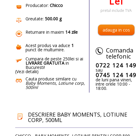
Lei
Producator:
Chicco
pretul include TVA
Greutate:
500.00 g
Returnare in maxim
14 zile
Acest produs va aduce
1
Comanda
punct de multumire
.
telefonic
Cumpara de peste 250lei si ai
LIVRARE GRATUITA
in
0722 124 14
Bucuresti!
sau
(
Vezi detalii
)
0745 124 14
Cauta produse similare cu
de luni pana vineri,
Baby Moments, Lotiune corp,
intre orele 10:00 -
500ml
18:00.
DESCRIERE BABY MOMENTS, LOTIUNE
CORP, 500ML
CHICCO - BABY MOMENTS, LOTIUNE PENTRU CORP 500