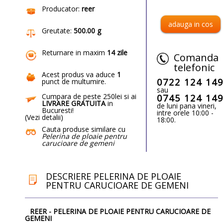
Producator:
reer
Greutate:
500.00 g
Returnare in maxim
14 zile
Comanda
telefonic
Acest produs va aduce
1
0722 124 14
punct de multumire
.
sau
Cumpara de peste 250lei si ai
0745 124 14
LIVRARE GRATUITA
in
de luni pana vineri,
Bucuresti!
intre orele 10:00 -
(
Vezi detalii
)
18:00.
Cauta produse similare cu
Pelerina de ploaie pentru
carucioare de gemeni
DESCRIERE PELERINA DE PLOAIE
PENTRU CARUCIOARE DE GEMENI
REER - PELERINA DE PLOAIE PENTRU CARUCIOARE DE
GEMENI