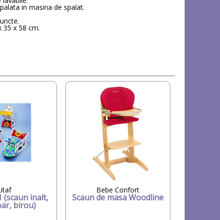
lavabile.
spalata in masina de spalat.
puncte.
x 35 x 58 cm.
itaf
Bebe Confort
 (scaun inalt,
Scaun de masa Woodline
ar, birou)