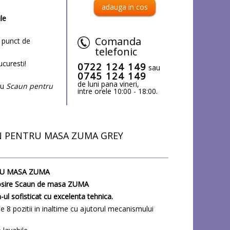
ile
Comanda
punct de
telefonic
curesti!
0722 124 149
sau
0745 124 149
de luni pana vineri,
cu
Scaun pentru
intre orele 10:00 - 18:00.
N PENTRU MASA ZUMA GREY
RU MASA ZUMA
olosire Scaun de masa ZUMA
l sofisticat cu excelenta tehnica.
 8 pozitii in inaltime cu ajutorul mecanismului