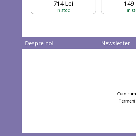
714 Lei
149 
in stoc
in s
Despre noi
Newsletter
Cum cum
Termeni s