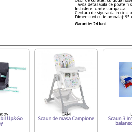
Usor de curatat, cu doua huse 
Tavita detasabila ce poate fi 
Inchidere foarte compacta.
Centura de siguranta in cinci 
Dimensiuni cutie ambalaj: 95 
Garantie: 24 luni.
moov
CAM
L
abil Up&Go
Scaun de masa Campione
Scaun 3 in1
ey
balanso