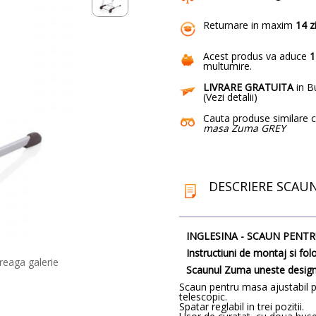
Returnare in maxim
14 z
Acest produs va aduce
1
multumire
.
LIVRARE GRATUITA
in Bu
(
Vezi detalii
)
Cauta produse similare 
masa Zuma GREY
DESCRIERE SCAU
INGLESINA - SCAUN PENT
Instructiuni de montaj si f
reaga galerie
Scaunul Zuma uneste design-u
Scaun pentru masa ajustabil pe
telescopic.
Spatar reglabil in trei pozitii.