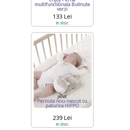
multifunctionala Bulinute
verzi
133 Lei
in stoc
JANE
Pernuta nou-nascut cu
paturica HIPPO
239 Lei
in stoc