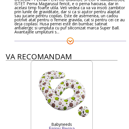
ISTET Perna Magarusul fericit, e o perna haioasa, dar in
acelasi timp foarte utila. Veti vedea ca va va insoti zambitor
prin lunile de graviditate, dar si ca si ajutor pentru alaptat
sau jucarie pentru copilas. Este de asemenea, un cadou
potrivit atat pentru o femeie gravida, cat si pentru cei ce au
deja copilasi. Husa pernei este din bumbac satinat
antialergic si umpluta cu puf siliconizat marca Super Ball.
Avantajele umpluturii s...
VA RECOMANDAM
Babyneeds
Enjoy Perna