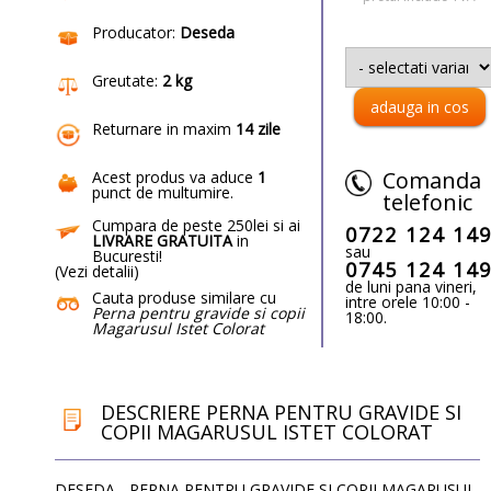
Producator:
Deseda
Greutate:
2 kg
Returnare in maxim
14 zile
Comanda
Acest produs va aduce
1
punct de multumire
.
telefonic
Cumpara de peste 250lei si ai
0722 124 14
LIVRARE GRATUITA
in
sau
Bucuresti!
0745 124 14
(
Vezi detalii
)
de luni pana vineri,
Cauta produse similare cu
intre orele 10:00 -
Perna pentru gravide si copii
18:00.
Magarusul Istet Colorat
DESCRIERE PERNA PENTRU GRAVIDE SI
COPII MAGARUSUL ISTET COLORAT
DESEDA - PERNA PENTRU GRAVIDE SI COPII MAGARUSUL