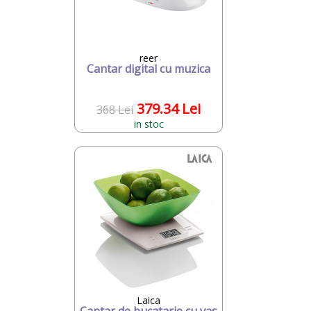
reer
Cantar digital cu muzica
379.34 Lei
368 Lei
in stoc
Laica