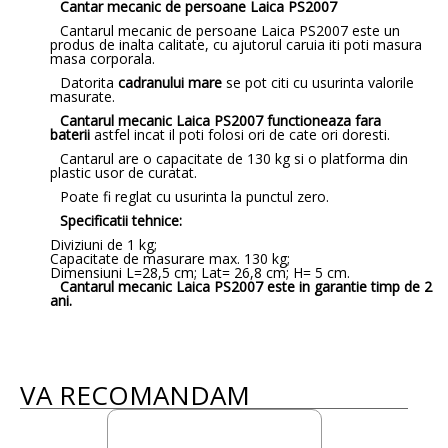
Cantar mecanic de persoane Laica PS2007
Cantarul mecanic de persoane Laica PS2007 este un
produs de inalta calitate, cu ajutorul caruia iti poti masura
masa corporala.
Datorita
cadranului mare
se pot citi cu usurinta valorile
masurate.
Cantarul mecanic Laica PS2007 functioneaza fara
baterii
astfel incat il poti folosi ori de cate ori doresti.
Cantarul are o capacitate de 130 kg si o platforma din
plastic usor de curatat.
Poate fi reglat cu usurinta la punctul zero.
Specificatii tehnice:
Diviziuni de 1 kg;
Capacitate de masurare max. 130 kg;
Dimensiuni L=28,5 cm; Lat= 26,8 cm; H= 5 cm.
Cantarul mecanic Laica PS2007 este in garantie timp de 2
ani.
VA RECOMANDAM