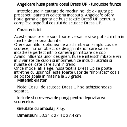
Angelcare husa pentru cosul Dress UP - turquoise frunze
Intotdeauna in cautare de moduri noi de a-i ajuta pe
proaspetii parinti in calatoria inceputa, Angelcare ofera
noua gama eleganta de huse textile Dress UP pentru a
completa aspectul cosului de scutece Dress UP.
Caracteristici:
Aceste huse textile sunt foarte versatile si se pot schimba in
functie de propria dorinta.
Ofera parintilor optiunea de a schimba un simplu cos de
scutece, intr-un obiect de design interior care sa se
incadreze perfect intr-o camera primitoare de copil.
Avand influenta unor designeri, husele interschimbabile vin
in 3 variate de culori si imprimeuri ce includ ilustratii si
nuante delicate care sunt in trend.
Orice model ati alege, husa textila Dress Up se poate
intretine cu usurinta, este foarte usor de "imbracat" cos si
se poate spala in masina la 30 grade.
Material:
elastan
Nota:
Cosul de scutece Dress UP se achizitioneaza
separat.
Include si o rezerva de pungi pentru depozitarea
scutecelor.
Greutate cu ambalaj:
3 kg.
Dimensiuni:
53,34 x 27,4 x 27,4 cm