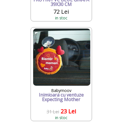
39X30 CM
72 Lei
in stoc
Babymoov
Inimioara cu ventuze
Expecting Mother
23 Lei
31 Lei
in stoc