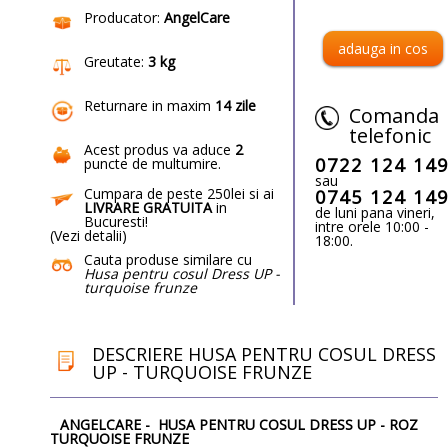
Producator:
AngelCare
Greutate:
3 kg
Returnare in maxim
14 zile
Comanda
telefonic
Acest produs va aduce
2
0722 124 14
puncte de multumire
.
sau
Cumpara de peste 250lei si ai
0745 124 14
LIVRARE GRATUITA
in
de luni pana vineri,
Bucuresti!
intre orele 10:00 -
(
Vezi detalii
)
18:00.
Cauta produse similare cu
Husa pentru cosul Dress UP -
turquoise frunze
DESCRIERE HUSA PENTRU COSUL DRESS
UP - TURQUOISE FRUNZE
ANGELCARE - HUSA PENTRU COSUL DRESS UP - ROZ
TURQUOISE FRUNZE