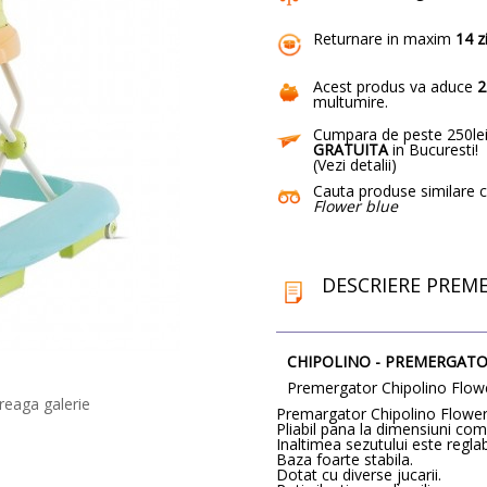
Returnare in maxim
14 z
Acest produs va aduce
2
multumire
.
Cumpara de peste 250lei
GRATUITA
in Bucuresti!
(
Vezi detalii
)
Cauta produse similare 
Flower blue
DESCRIERE PREM
CHIPOLINO - PREMERGAT
Premergator Chipolino Flow
reaga galerie
Premargator Chipolino Flower
Pliabil pana la dimensiuni co
Inaltimea sezutului este reglab
Baza foarte stabila.
Dotat cu diverse jucarii.