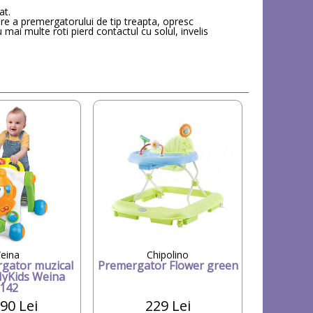
at.
are a premergatorului de tip treapta, opresc
mai multe roti pierd contactul cu solul, invelis
eina
Chipolino
gator muzical
Premergator Flower green
MyKids Weina
142
90 Lei
229 Lei