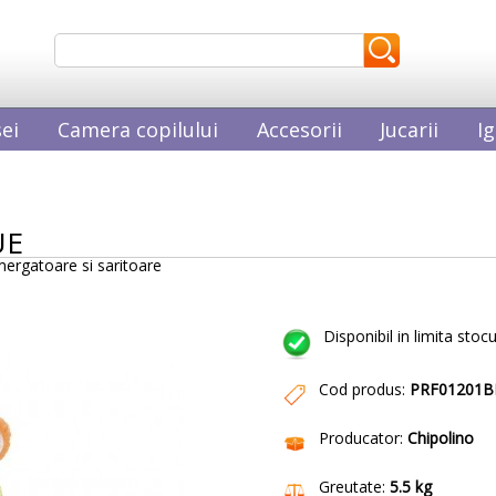
ei
Camera copilului
Accesorii
Jucarii
Ig
UE
ergatoare si saritoare
Disponibil in limita stocu
Cod produs:
PRF01201B
Producator:
Chipolino
Greutate:
5.5 kg