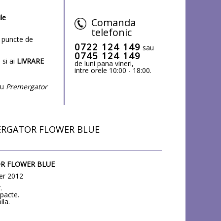
ile
Comanda
telefonic
puncte de
0722 124 149
sau
0745 124 149
 si ai
LIVRARE
de luni pana vineri,
intre orele 10:00 - 18:00.
cu
Premergator
ERGATOR FLOWER BLUE
OR FLOWER BLUE
er 2012
.
mpacte.
ila.