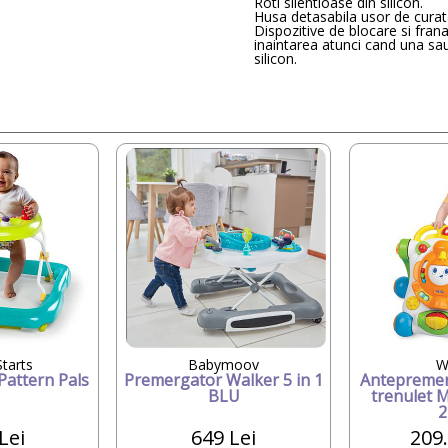
Roti silentioase din silicon.
Husa detasabila usor de curat
Dispozitive de blocare si fran
inaintarea atunci cand una sau 
silicon.
Starts
Babymoov
W
Pattern Pals
Premergator Walker 5 in 1
Antepremer
BLU
trenulet 
2
Lei
649 Lei
209.