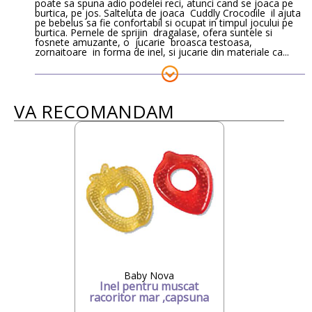
poate sa spuna adio podelei reci, atunci cand se joaca pe
burtica, pe jos. Salteluta de joaca Cuddly Crocodile il ajuta
pe bebelus sa fie confortabil si ocupat in timpul jocului pe
burtica. Pernele de sprijin dragalase, ofera suntele si
fosnete amuzante, o jucarie broasca testoasa,
zornaitoare in forma de inel, si jucarie din materiale ca...
VA RECOMANDAM
Baby Nova
Inel pentru muscat
racoritor mar ,capsuna