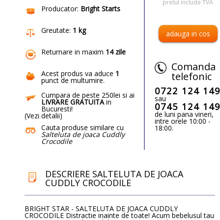
pretul include TVA
Producator:
Bright Starts
Greutate:
1 kg
Returnare in maxim
14 zile
Comanda
Acest produs va aduce
1
telefonic
punct de multumire
.
0722 124 14
Cumpara de peste 250lei si ai
sau
LIVRARE GRATUITA
in
0745 124 14
Bucuresti!
de luni pana vineri,
(
Vezi detalii
)
intre orele 10:00 -
Cauta produse similare cu
18:00.
Salteluta de joaca Cuddly
Crocodile
DESCRIERE SALTELUTA DE JOACA
CUDDLY CROCODILE
BRIGHT STAR - SALTELUTA DE JOACA CUDDLY
CROCODILE Distractie inainte de toate! Acum bebelusul tau