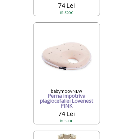
74 Lei
in stoc
babymoovNEW
Perna impotriva
plagiocefaliei Lovenest
PINK
74 Lei
in stoc