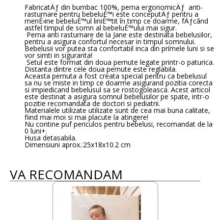
FabricatÄƒ din bumbac 100%, perna ergonomicÄƒ anti-
rasturnare pentru bebeluÈ™i este conceputÄƒ pentru a
menÈ›ine bebeluÈ™ul liniÈ™tit în timp ce doarme, fÄƒcând
astfel timpul de somn al bebeluÈ™ului mai sigur.
Perna anti rasturnare de la Jane este destinata bebelusilor,
pentru a asigura confortul necesar in timpul somnului.
Bebelusii vor putea sta confortabil inca din prímele luni si se
vor simti in siguranta!
Setul este format din doua pernute legate printr-o paturica.
Distanta dintre cele doua pernute este reglabila.
Aceasta pernuta a fost creata special pentru ca bebelusul
sa nu se miste in timp ce doarme asigurand pozitia corecta
si impiedicand bebelusul sa se rostogoleasca. Acest articol
este destinat a asigura somnul bebelusilor pe spate, intr-o
pozitie recomandata de doctori si pediatrii.
Materialele utilizate utilizate sunt de cea mai buna calitate,
fiind mai moi si mai placute la atingere!
Nu contine puf periculos pentru bebelusi, recomandat de la
0 luni+.
Husa detasabila.
Dimensiuni aprox.:25x18x10.2 cm
VA RECOMANDAM