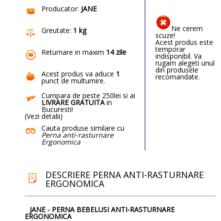
Producator:
JANE
Ne cerem
Greutate:
1 kg
scuze!
Acest produs este
temporar
Returnare in maxim
14 zile
indisponibil. Va
rugam alegeti unul
din produsele
Acest produs va aduce
1
recomandate.
punct de multumire
.
Cumpara de peste 250lei si ai
LIVRARE GRATUITA
in
Bucuresti!
(
Vezi detalii
)
Cauta produse similare cu
Perna anti-rasturnare
Ergonomica
DESCRIERE PERNA ANTI-RASTURNARE
ERGONOMICA
JANE - PERNA BEBELUSI ANTI-RASTURNARE
ERGONOMICA