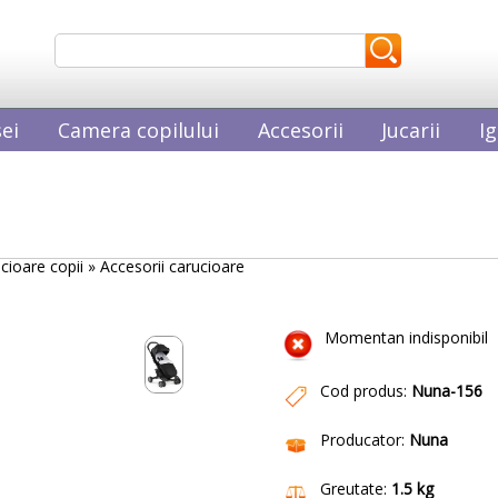
ei
Camera copilului
Accesorii
Jucarii
Ig
ucioare copii »
Accesorii carucioare
Momentan indisponibil
Cod produs:
Nuna-156
Producator:
Nuna
Greutate:
1.5 kg