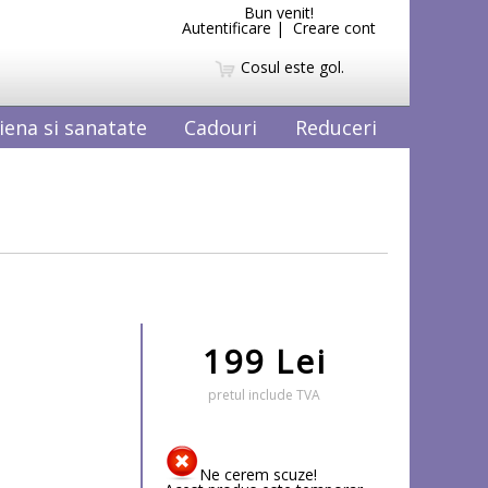
Bun venit!
Autentificare
|
Creare cont
Cosul este gol.
iena si sanatate
Cadouri
Reduceri
199 Lei
pretul include TVA
Ne cerem scuze!