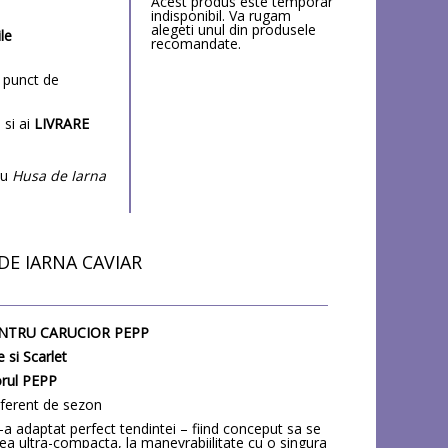
Acest produs este temporar
indisponibil. Va rugam
alegeti unul din produsele
ile
recomandate.
punct de
 si ai
LIVRARE
cu
Husa de Iarna
DE IARNA CAVIAR
ENTRU CARUCIOR PEPP
 si Scarlet
orul PEPP
diferent de sezon
-a adaptat perfect tendintei – fiind conceput sa se
rea ultra-compacta, la manevrabiilitate cu o singura