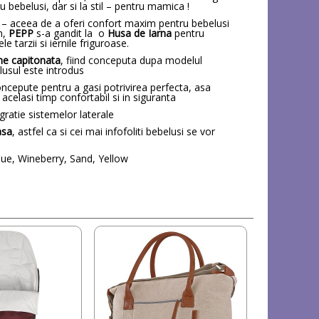
bebelusi, dar si la stil – pentru mamica !
 – aceea de a oferi confort maxim pentru bebelusi
n,
PEPP
s-a gandit la o
Husa de Iarna
pentru
 tarzii si iernile friguroase.
ne capitonata
, fiind conceputa dupa modelul
lusul este introdus
ncepute pentru a gasi potrivirea perfecta, asa
acelasi timp confortabil si in siguranta
 gratie sistemelor laterale
asa
, astfel ca si cei mai infofoliti bebelusi se vor
sque, Wineberry, Sand, Yellow