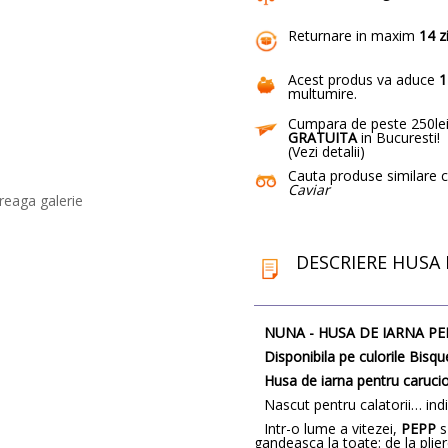
Returnare in maxim
14 z
Acest produs va aduce
1
multumire
.
Cumpara de peste 250lei
GRATUITA
in Bucuresti!
(
Vezi detalii
)
Cauta produse similare 
Caviar
reaga galerie
DESCRIERE HUSA 
NUNA - HUSA DE IARNA P
Disponibila pe culorile Bisque
Husa de iarna pentru caruci
Nascut pentru calatorii… in
Intr-o lume a vitezei,
PEPP
s
gandeasca la toate: de la plie