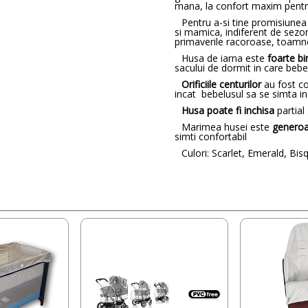
mana, la confort maxim pentru 
Pentru a-si tine promisiunea
si mamica, indiferent de sezo
primaverile racoroase, toamnele
Husa de iarna este
foarte bi
sacului de dormit in care bebe
Orificiile centurilor
au fost co
incat bebelusul sa se simta in 
Husa poate fi inchisa
partial
Marimea husei este
genero
simti confortabil
Culori: Scarlet, Emerald, Bi