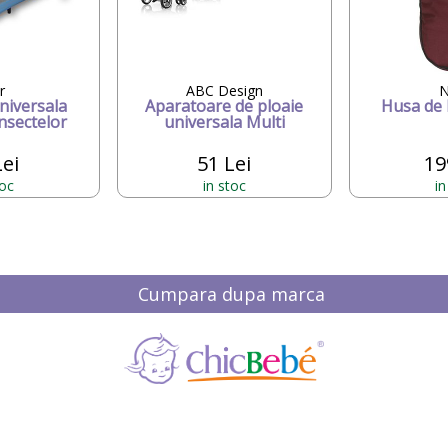
r
ABC Design
N
niversala
Aparatoare de ploaie
Husa de 
nsectelor
universala Multi
Lei
51 Lei
19
toc
in stoc
in
Cumpara dupa marca