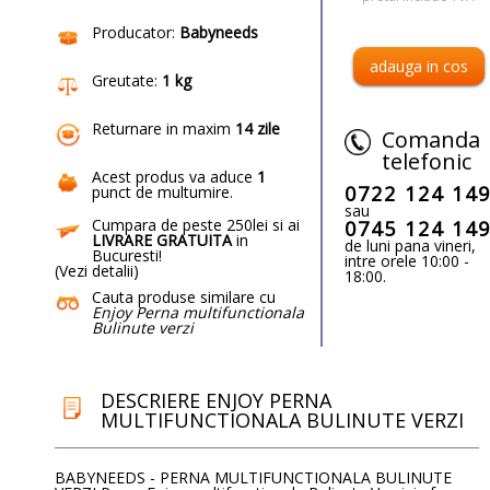
Producator:
Babyneeds
Greutate:
1 kg
Returnare in maxim
14 zile
Comanda
telefonic
Acest produs va aduce
1
0722 124 14
punct de multumire
.
sau
Cumpara de peste 250lei si ai
0745 124 14
LIVRARE GRATUITA
in
de luni pana vineri,
Bucuresti!
intre orele 10:00 -
(
Vezi detalii
)
18:00.
Cauta produse similare cu
Enjoy Perna multifunctionala
Bulinute verzi
DESCRIERE ENJOY PERNA
MULTIFUNCTIONALA BULINUTE VERZI
BABYNEEDS - PERNA MULTIFUNCTIONALA BULINUTE