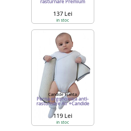
rasturnare Premium
137 Lei
in stoc
Candide Franta
Perna ergonomica anti-
rasturnare Air +Candide
119 Lei
in stoc