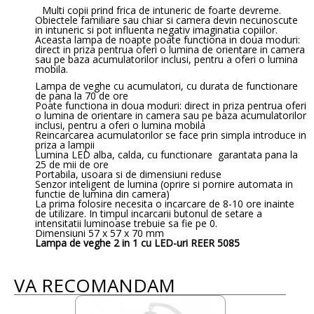
Multi copii prind frica de intuneric de foarte devreme.
Obiectele familiare sau chiar si camera devin necunoscute
in intuneric si pot influenta negativ imaginatia copiilor.
Aceasta lampa de noapte poate functiona in doua moduri:
direct in priza pentrua oferi o lumina de orientare in camera
sau pe baza acumulatorilor inclusi, pentru a oferi o lumina
mobila.
Lampa de veghe cu acumulatori, cu durata de functionare
de pana la 70 de ore
Poate functiona in doua moduri: direct in priza pentrua oferi
o lumina de orientare in camera sau pe baza acumulatorilor
inclusi, pentru a oferi o lumina mobila
Reincarcarea acumulatorilor se face prin simpla introduce in
priza a lampii
Lumina LED alba, calda, cu functionare garantata pana la
25 de mii de ore
Portabila, usoara si de dimensiuni reduse
Senzor inteligent de lumina (oprire si pornire automata in
functie de lumina din camera)
La prima folosire necesita o incarcare de 8-10 ore inainte
de utilizare. In timpul incarcarii butonul de setare a
intensitatii luminoase trebuie sa fie pe 0.
Dimensiuni 57 x 57 x 70 mm
Lampa de veghe 2 in 1 cu LED-uri REER 5085
VA RECOMANDAM