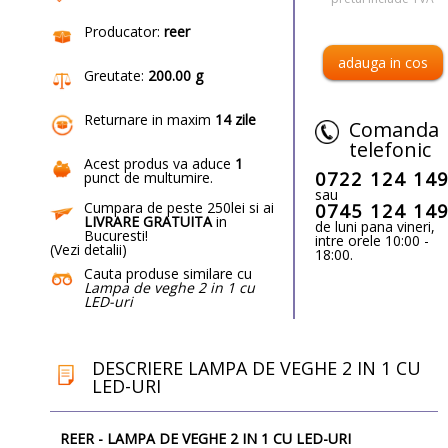
Producator:
reer
Greutate:
200.00 g
Returnare in maxim
14 zile
Comanda
telefonic
Acest produs va aduce
1
0722 124 14
punct de multumire
.
sau
Cumpara de peste 250lei si ai
0745 124 14
LIVRARE GRATUITA
in
de luni pana vineri,
Bucuresti!
intre orele 10:00 -
(
Vezi detalii
)
18:00.
Cauta produse similare cu
Lampa de veghe 2 in 1 cu
LED-uri
DESCRIERE LAMPA DE VEGHE 2 IN 1 CU
LED-URI
REER - LAMPA DE VEGHE 2 IN 1 CU LED-URI