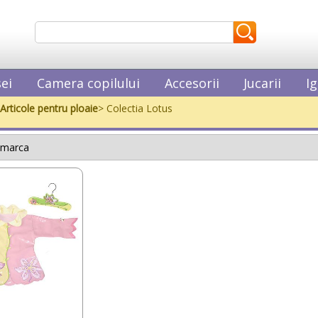
ei
Camera copilului
Accesorii
Jucarii
Ig
Articole pentru ploaie
> Colectia Lotus