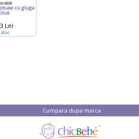
orable
ploaie cu gluga
otus
3 Lei
n stoc
Cumpara dupa marca