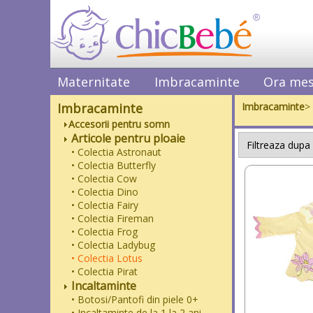
Maternitate
Imbracaminte
Ora mes
Imbracaminte
Imbracaminte
>
Accesorii pentru somn
Articole pentru ploaie
• Colectia Astronaut
• Colectia Butterfly
• Colectia Cow
• Colectia Dino
• Colectia Fairy
• Colectia Fireman
• Colectia Frog
• Colectia Ladybug
• Colectia Lotus
• Colectia Pirat
Incaltaminte
• Botosi/Pantofi din piele 0+
• Incaltaminte de la 1 la 2 ani