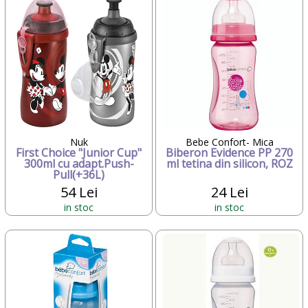
Nuk
Bebe Confort- Mica
First Choice "Junior Cup"
Biberon Evidence PP 270
300ml cu adapt.Push-
ml tetina din silicon, ROZ
Pull(+36L)
54 Lei
24 Lei
in stoc
in stoc