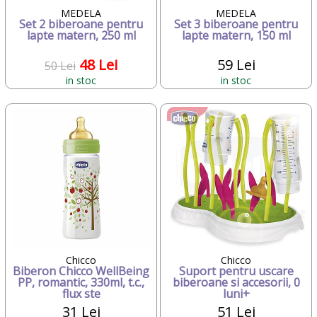
MEDELA
MEDELA
Set 2 biberoane pentru
Set 3 biberoane pentru
lapte matern, 250 ml
lapte matern, 150 ml
48 Lei
59 Lei
50 Lei
in stoc
in stoc
Chicco
Chicco
Biberon Chicco WellBeing
Suport pentru uscare
PP, romantic, 330ml, t.c.,
biberoane si accesorii, 0
flux ste
luni+
31 Lei
51 Lei