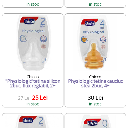
in stoc
in stoc
Chicco
Chicco
"Physiologic"tetina silicon
Physiologic tetina cauciuc
2buc, flux reglabil, 2+
stea 2buc, 4+
25 Lei
30 Lei
27 Lei
in stoc
in stoc