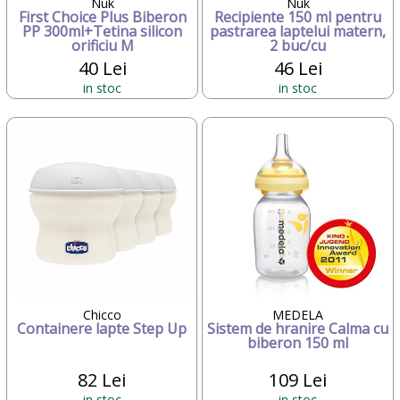
Nuk
Nuk
First Choice Plus Biberon
Recipiente 150 ml pentru
PP 300ml+Tetina silicon
pastrarea laptelui matern,
orificiu M
2 buc/cu
40 Lei
46 Lei
in stoc
in stoc
Chicco
MEDELA
Containere lapte Step Up
Sistem de hranire Calma cu
biberon 150 ml
82 Lei
109 Lei
in stoc
in stoc