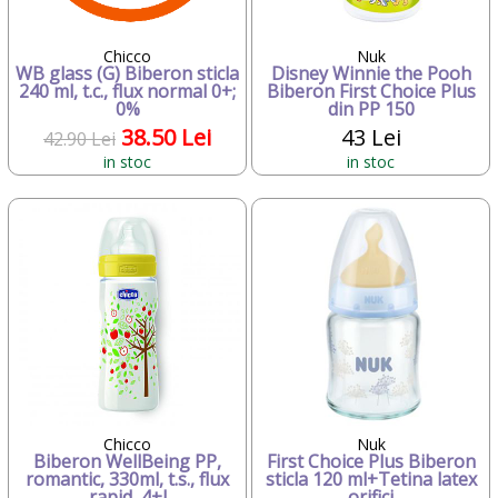
Chicco
Nuk
WB glass (G) Biberon sticla
Disney Winnie the Pooh
240 ml, t.c., flux normal 0+;
Biberon First Choice Plus
0%
din PP 150
38.50 Lei
43 Lei
42.90 Lei
in stoc
in stoc
Chicco
Nuk
Biberon WellBeing PP,
First Choice Plus Biberon
romantic, 330ml, t.s., flux
sticla 120 ml+Tetina latex
rapid, 4+l
orifici