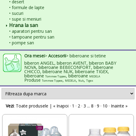
• desert
• formule de lapte
• sucuri
• supe si meniuri
Hrana la san
• aparatori pentru san
• tampoane pentru san
• pompe san
Ora mesei
>
Accesorii
> biberoane si tetine
biberon ANGEL, biberon AVENT, biberon BABY
NOVA, biberoane BEBECONFORT, biberoane
CHICCO, biberoane NUK, biberoane TIGEX,
biberoane
, biberoane
Tommee Tippee
MEDELA
Produse
,
,
,
Tommee Tippee
MEDELA
Nuk
Tigex
Vezi
:
Toate produsele
| « Inapoi ·
1
·
2
·
3
...
8
·
9
·
10
· Inainte »