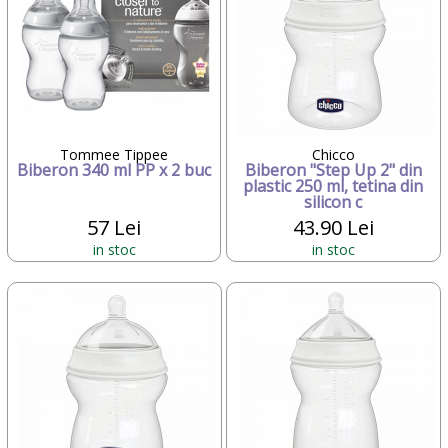
Tommee Tippee
Chicco
Biberon 340 ml PP x 2 buc
Biberon "Step Up 2" din
plastic 250 ml, tetina din
silicon c
57 Lei
43.90 Lei
in stoc
in stoc