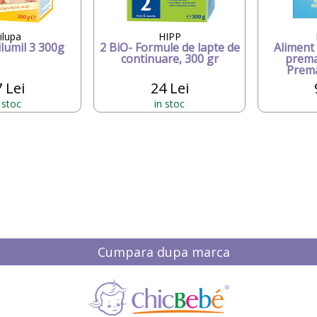
ilupa
HIPP
lumil 3 300g
2 BiO- Formule de lapte de
Aliment
continuare, 300 gr
prema
Premat
 Lei
24 Lei
 stoc
in stoc
Cumpara dupa marca