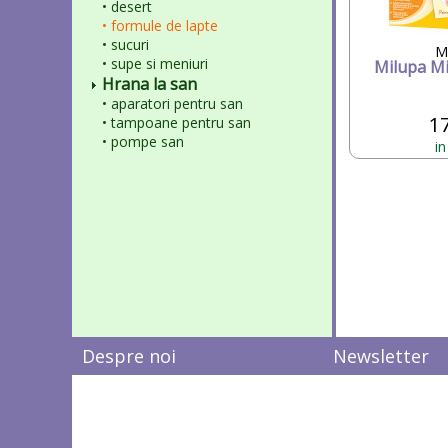
• desert
• formule de lapte
• sucuri
M
• supe si meniuri
Milupa Mi
Hrana la san
• aparatori pentru san
17
• tampoane pentru san
• pompe san
in
Despre noi
Newsletter