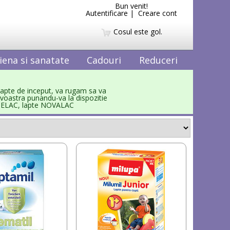
Bun venit!
Autentificare
|
Creare cont
Cosul este gol.
iena si sanatate
Cadouri
Reduceri
 lapte de inceput, va rugam sa va
voastra punandu-va la dispozitie
EBELAC, lapte NOVALAC