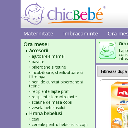
Maternitate
Imbracaminte
Ora mes
Ora mesei
Ora 
Accesorii
Lapte
cons
• ajutoarele mamei
intr
• bavete
• biberoane si tetine
• incalzitoare, sterilizatoare si
filtre apa
• perii de curatat biberoane si
tetine
• recipiente lapte praf
• recipiente termoizolante
• scaune de masa copii
• vesela bebelusului
Hrana bebelusi
• ceai
• cereale pentru bebelusi si copii