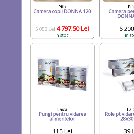
Pifu
Pif
Camera copii DONNA 120
Camera pen
DONNA
4 797.50 Lei
5 200
5 050 Lei
in stoc
in s
Laica
Lai
Pungi pentru vidarea
Role pt vidar
alimentelor
28x30
115 Lei
39 