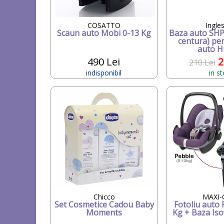
COSATTO
Ingle
Scaun auto Mobi 0-13 Kg
Baza auto SHP 
centura) pe
auto 
490 Lei
2
210 Lei
indisponibil
in s
Chicco
MAXI-
Set Cosmetice Cadou Baby
Fotoliu auto 
Moments
Kg + Baza Isof