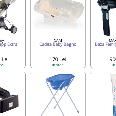
ny
CAM
MAX
app Extra
Cadita Baby Bagno
Baza Family
 Lei
170 Lei
90
toc
in stoc
in