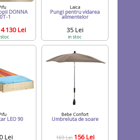
Pifu
Laica
opii DONNA
Pungi pentru vidarea
0T-1
alimentelor
4 130 Lei
35 Lei
 stoc
in stoc
Pifu
Bebe Confort
tar LEO 90
Umbreluta de soare
0 Lei
156 Lei
169 Lei