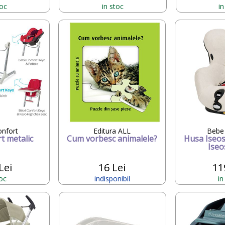
toc
in stoc
in
nfort
Editura ALL
Bebe
t metalic
Cum vorbesc animalele?
Husa Iseos 
Iseo
Lei
16 Lei
11
toc
indisponibil
in