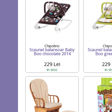
Chipolino
Chipo
Scaunel balansoar Baby
Scaunel bal
Boo chocolate 2014
Boo gre
229 Lei
229 
in stoc
in s