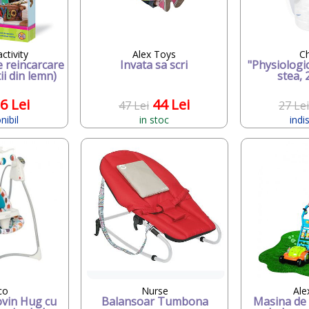
ctivity
Alex Toys
C
e reincarcare
Invata sa scri
"Physiologic
ii din lemn)
stea, 
6 Lei
44 Lei
47 Lei
27 Lei
nibil
in stoc
indi
co
Nurse
Ale
ovin Hug cu
Balansoar Tumbona
Masina de 