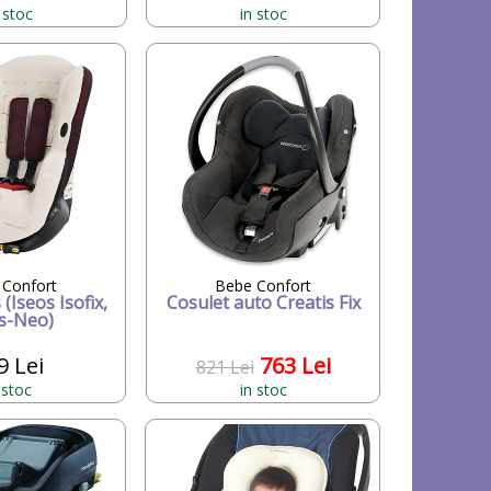
 stoc
in stoc
 Confort
Bebe Confort
(Iseos Isofix,
Cosulet auto Creatis Fix
s-Neo)
9 Lei
763 Lei
821 Lei
 stoc
in stoc