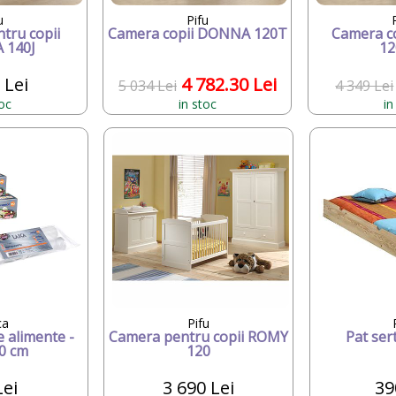
u
Pifu
tru copii
Camera copii DONNA 120T
Camera c
 140J
12
 Lei
4 782.30 Lei
5 034 Lei
4 349 Lei
toc
in stoc
in
ca
Pifu
e alimente -
Camera pentru copii ROMY
Pat ser
0 cm
120
Lei
3 690 Lei
39