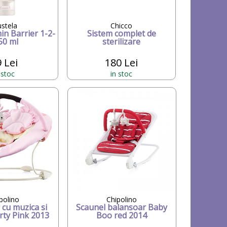
stela
Chicco
n Barrier 1-2-
Sistem complet de
 50 ml
sterilizare
 Lei
180 Lei
 stoc
in stoc
polino
Chipolino
 cu muzica si
Scaunel balansoar Baby
arty Pink 2013
Boo red 2014