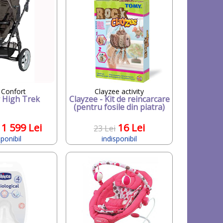
 Confort
Clayzee activity
 High Trek
Clayzee - Kit de reincarcare
(pentru fosile din piatra)
1 599 Lei
16 Lei
23 Lei
sponibil
indisponibil