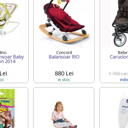
lino
Concord
Bebe
ansoar Baby
Balansoar RIO
Carucior
en 2014
Lei
880 Lei
1 700 Lei
toc
in stoc
indi