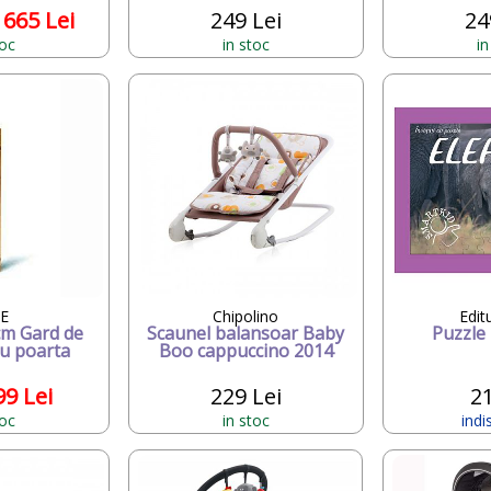
 665 Lei
249 Lei
24
toc
in stoc
in
NE
Chipolino
Edit
cm Gard de
Scaunel balansoar Baby
Puzzle 
cu poarta
Boo cappuccino 2014
99 Lei
229 Lei
21
toc
in stoc
indi