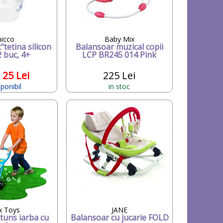
hicco
Baby Mix
"tetina silicon
Balansoar muzical copii
2 buc, 4+
LCP BR245 014 Pink
25 Lei
225 Lei
sponibil
in stoc
x Toys
JANE
tuns iarba cu
Balansoar cu jucarie FOLD