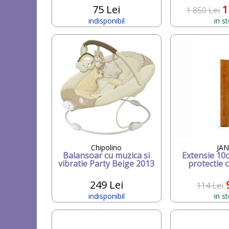
75 Lei
1
1 850 Lei
indisponibil
in s
Chipolino
JA
Balansoar cu muzica si
Extensie 10
vibratie Party Beige 2013
protectie 
249 Lei
114 Lei
indisponibil
in s