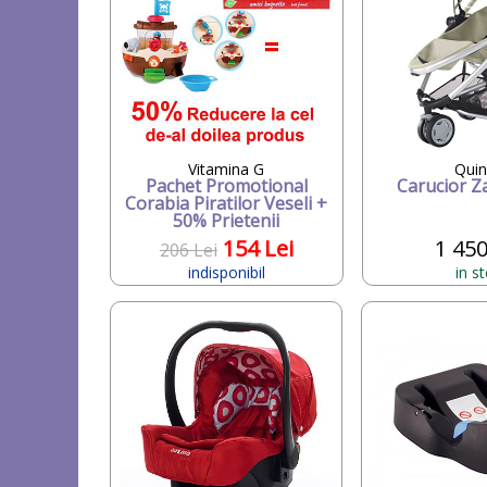
Vitamina G
Quin
Pachet Promotional
Carucior Z
Corabia Piratilor Veseli +
50% Prietenii
154 Lei
1 450
206 Lei
indisponibil
in s