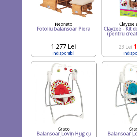
Neonato
Clayzee a
Fotoliu balansoar Piera
Clayzee - Kit d
(pentru creat
1 277 Lei
1
23 Lei
indisponibil
indispo
Graco
Gra
Balansoar Lovin Hug cu
Balansoar L