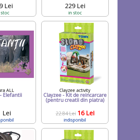
9 Lei
229 Lei
 stoc
in stoc
ura ALL
Clayzee activity
- Elefantii
Clayzee - Kit de reincarcare
(pentru creatii din piatra)
 Lei
16 Lei
22.84 Lei
sponibil
indisponibil