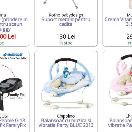
sina
Rotho babydesign
Mu
(prindere in
Suport metalic pentru
Crema Vitami
ntru scaun
cadita
3,
Huggy
00 Lei
130 Lei
29
toc
in stoc
in
COSI
Chipolino
Chi
Pebble 0-13
Balansoar cu muzica si
Balansoar
ix FamilyFix
vibratie Party BLUE 2013
vibratie P