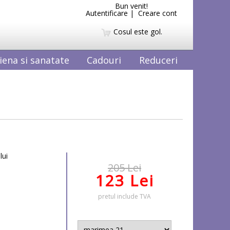
Bun venit!
Autentificare
|
Creare cont
Cosul este gol.
iena si sanatate
Cadouri
Reduceri
lui
205 Lei
123 Lei
pretul include TVA