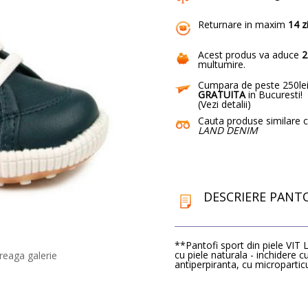
Returnare in maxim
14 z
Acest produs va aduce
2
multumire
.
Cumpara de peste 250lei
GRATUITA
in Bucuresti!
(
Vezi detalii
)
Cauta produse similare 
LAND DENIM
DESCRIERE PANT
**Pantofi sport din piele VIT
cu piele naturala - inchidere cu
reaga galerie
antiperpiranta, cu micropartic