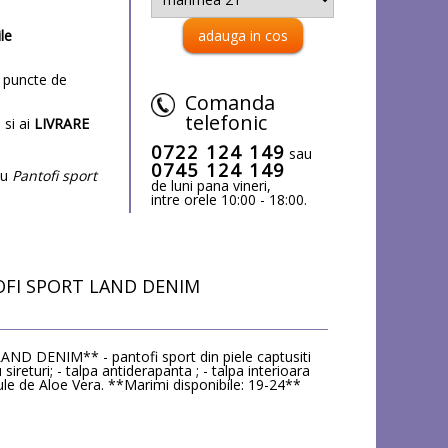
ile
puncte de
Comanda
telefonic
 si ai
LIVRARE
0722 124 149
sau
0745 124 149
cu
Pantofi sport
de luni pana vineri,
intre orele 10:00 - 18:00.
OFI SPORT LAND DENIM
 LAND DENIM** - pantofi sport din piele captusiti
 sireturi; - talpa antiderapanta ; - talpa interioara
ule de Aloe Vera. **Marimi disponibile: 19-24**