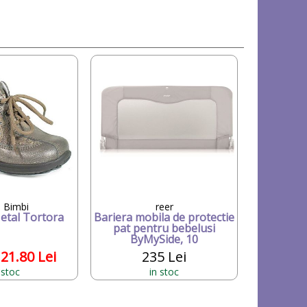
o Bimbi
reer
etal Tortora
Bariera mobila de protectie
pat pentru bebelusi
ByMySide, 10
21.80 Lei
235 Lei
 stoc
in stoc