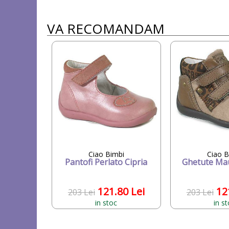
VA RECOMANDAM
Ciao Bimbi
Ciao B
Pantofi Perlato Cipria
Ghetute Ma
121.80 Lei
12
203 Lei
203 Lei
in stoc
in s