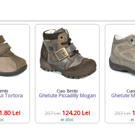
imbi
Ciao Bimbi
Cia
ui Tortora
Ghetute Piccadilly Mogan
Ghetute M
1.80 Lei
124.20 Lei
1
207 Lei
203 Lei
toc
in stoc
in