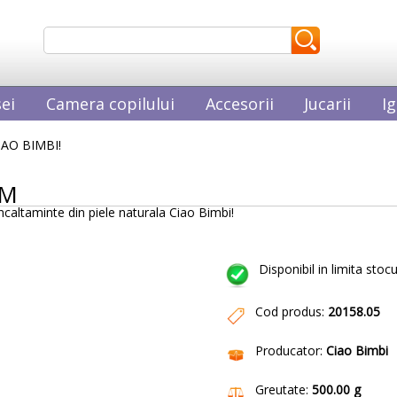
ei
Camera copilului
Accesorii
Jucarii
Ig
IAO BIMBI!
IM
ncaltaminte din piele naturala Ciao Bimbi!
Disponibil in limita stocu
Cod produs:
20158.05
Producator:
Ciao Bimbi
Greutate:
500.00 g