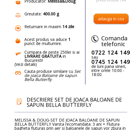
pretul include TVA
Producator:
Melissa&Doug
Greutate:
400.00 g
Returnare in maxim
14 zile
Comanda
Acest produs va aduce
1
telefonic
punct de multumire
.
0722 124 14
Cumpara de peste 250lei si ai
LIVRARE GRATUITA
in
sau
Bucuresti!
0745 124 14
(
Vezi detalii
)
de luni pana vineri,
intre orele 10:00 -
Cauta produse similare cu
Set
18:00.
de joaca Baloane de sapun
Bella Butterfly
DESCRIERE SET DE JOACA BALOANE DE
SAPUN BELLA BUTTERFLY
MELISSA & DOUG-SET DE JOACA BALOANE DE SAPUN
BELLA BUTTERFLY Varsta recomandata: 3 ani + Flutura
bagheta fluturas prin aer si baloanele de sapun vor zbura in