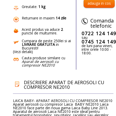
Greutate:
1 kg
Returnare in maxim
14 zile
Comanda
telefonic
Acest produs va aduce
2
0722 124 14
puncte de multumire
.
sau
Cumpara de peste 250lei si ai
0745 124 14
LIVRARE GRATUITA
in
de luni pana vineri,
Bucuresti!
intre orele 10:00 -
(
Vezi detalii
)
18:00.
Cauta produse similare cu
Aparat de aerosoli cu
compresor NE2010
DESCRIERE APARAT DE AEROSOLI CU
COMPRESOR NE2010
LAICA BABY- APARAT AEROSOLI CU COMPRESOR NE2010
Aparat aerosoli cu compresor Laica BABY NE2010 Laica
NE2010 face parte din noua gama Laica Baby Line 2013.
Aparatul de aerosoli Laica NE2010 este ideal pentru
tratamentul bronsitelor, sinuzitelor, racelilor sau alergiilor,