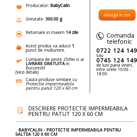
Producator:
BabyCalin
Greutate:
300.00 g
Returnare in maxim
14 zile
Comanda
telefonic
Acest produs va aduce
1
0722 124 14
punct de multumire
.
sau
Cumpara de peste 250lei si ai
0745 124 14
LIVRARE GRATUITA
in
de luni pana vineri,
Bucuresti!
intre orele 10:00 -
(
Vezi detalii
)
18:00.
Cauta produse similare cu
Protectie impermeabila
pentru patut 120 x 60 cm
DESCRIERE PROTECTIE IMPERMEABILA
PENTRU PATUT 120 X 60 CM
BABYCALIN - PROTECTIE IMPERMEABILA PENTRU
SALTEA 120 X 60 CM